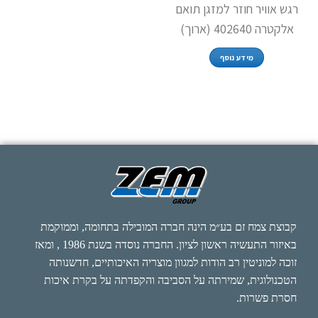
רגש אוויר חוזר למזגן תואם
אלקטרה 402640 (ארוך)
מידע נוסף
קבוצת צמח זם בע״מ הינה חברה המובילה בתחומה, וממוקמת
באיזור התעשיה ראשון לציון. החברה נוסדה בשנת 1986 , ומאז
זוכה למוניטין רב הודות למגוון מוצריה האיכותיים, חדשנותה
הטכנולוגית, שמירתה על הסביבה והקפדתה על בקרת איכות
חסרת פשרות.