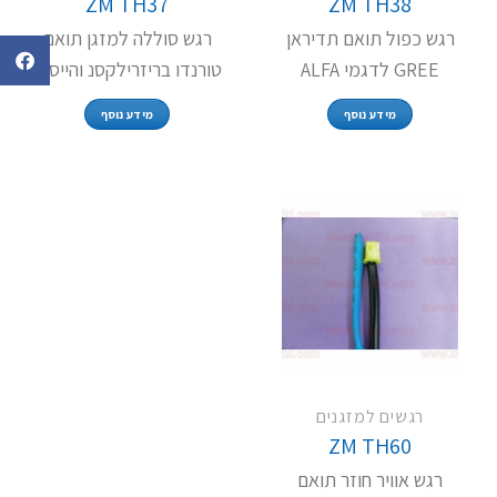
ZM TH37
ZM TH38
רגש כפול תואם תדיראן
רגש סוללה למזגן תואם
GREE לדגמי ALFA
טורנדו בריזרילקסנ והייסנס
מידע נוסף
מידע נוסף
רגשים למזגנים
ZM TH60
רגש אוויר חוזר תואם