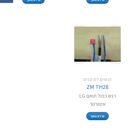
רגשים למזגנים
ZM TH28
רגש כפול תואם LG
אינוורטר
מידע נוסף