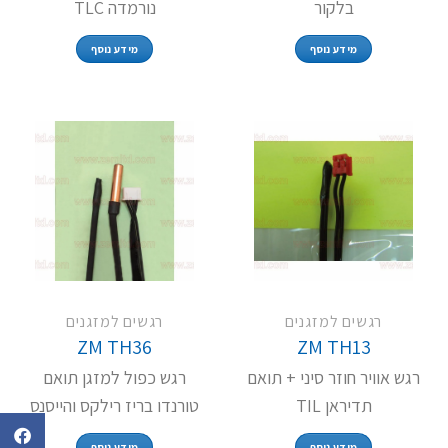
בלקור
נורמדה TLC
מידע נוסף
מידע נוסף
רגשים למזגנים
רגשים למזגנים
ZM TH36
ZM TH13
רגש אוויר חוזר סיני + תואם
רגש כפול למזגן תואם
תדיראן TIL
טורנדו בריז רילקס והייסנס
מידע נוסף
מידע נוסף