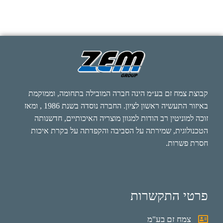
קבוצת צמח זם בע״מ הינה חברה המובילה בתחומה, וממוקמת
באיזור התעשיה ראשון לציון. החברה נוסדה בשנת 1986 , ומאז
זוכה למוניטין רב הודות למגוון מוצריה האיכותיים, חדשנותה
הטכנולוגית, שמירתה על הסביבה והקפדתה על בקרת איכות
חסרת פשרות.
פרטי התקשרות
צמח זם בע"מ