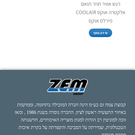
רגש אוויר חוזר תואם
אלקטרה אוקס COOLAIR
פירלס אוקס
מידע נוסף
קבוצת צמח זם בע״מ הינה חברה המובילה בתחומה, וממוקמת
באיזור התעשיה ראשון לציון. החברה נוסדה בשנת 1986 , ומאז
זוכה למוניטין רב הודות למגוון מוצריה האיכותיים, חדשנותה
הטכנולוגית, שמירתה על הסביבה והקפדתה על בקרת איכות
חסרת פשרות.