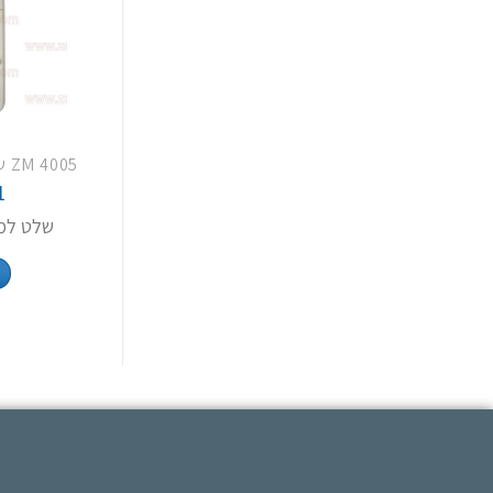
1
שלט למז