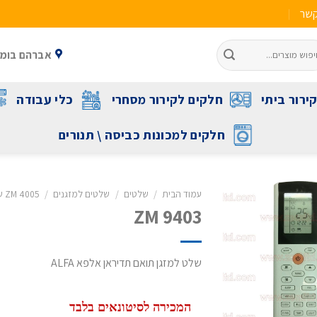
קשר
אברהם בומה שביט 1 ראשל"צ 
ירור ביתי
חלקים לקירור מסחרי
כלי עבודה
חלקים למכונות כביסה \ תנורים
עמוד הבית
/
שלטים
/
שלטים למזגנים
/
ZM 4005 שלט תואם לכל מזגני תדיראן
ZM 9403
שלט למזגן תואם תדיראן אלפא ALFA
המכירה לסיטונאים בלבד