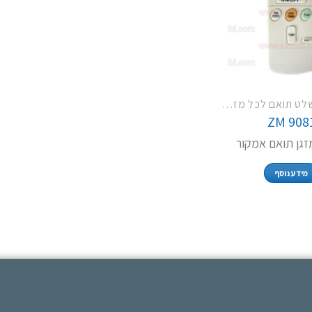
ZM 4005 שלט תואם לכל מזגני תדיראן
ZM 908
גן תואם אמקור
מידע נוסף