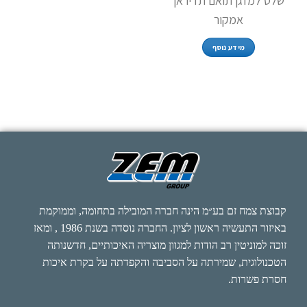
שלט למזגן תואם תדיראן
אמקור
מידע נוסף
קבוצת צמח זם בע״מ הינה חברה המובילה בתחומה, וממוקמת
באיזור התעשיה ראשון לציון. החברה נוסדה בשנת 1986 , ומאז
זוכה למוניטין רב הודות למגוון מוצריה האיכותיים, חדשנותה
הטכנולוגית, שמירתה על הסביבה והקפדתה על בקרת איכות
חסרת פשרות.