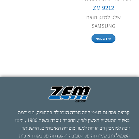
ZM 9212
שלט למזגן תואם
SAMSUNG
מידע נוסף
קבוצת צמח זם בע״מ הינה חברה המובילה בתחומה, וממוקמת
באיזור התעשיה ראשון לציון. החברה נוסדה בשנת 1986 , ומאז
זוכה למוניטין רב הודות למגוון מוצריה האיכותיים, חדשנותה
הטכנולוגית, שמירתה על הסביבה והקפדתה על בקרת איכות