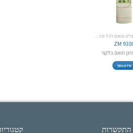
ZM 4009 שלט תואם לכל מזגני פמילי TCL LG האייר וסמסונג
ZM 910
גן תואם בלקור
מידע נוסף
 התקשרות
קטגוריו