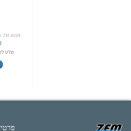
0
שלט למז
פרטי