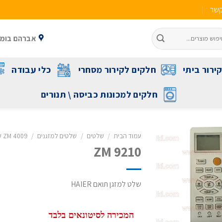
קשר
אברהם בומה שביט 1 ראשל"צ 
ירור ביתי
חלקים לקירור מסחרי
כלי עבודה
חלקים למכונות כביסה \ תנורים
עמוד הבית
/
שלטים
/
שלטים למזגנים
/
ZM 4009 שלט תואם לכל מזגני פמילי TCL LG האייר וסמסונג
ZM 9210
שלט למזגן תואם HAIER
המכירה לסיטונאים בלבד