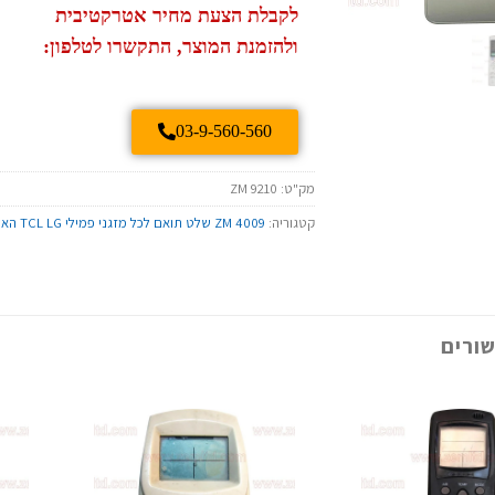
לקבלת הצעת מחיר אטרקטיבית
ולהזמנת המוצר, התקשרו לטלפון:
03-9-560-560
מק"ט:
ZM 9210
קטגוריה:
ZM 4009 שלט תואם לכל מזגני פמילי TCL LG האייר וסמסונג
ורים