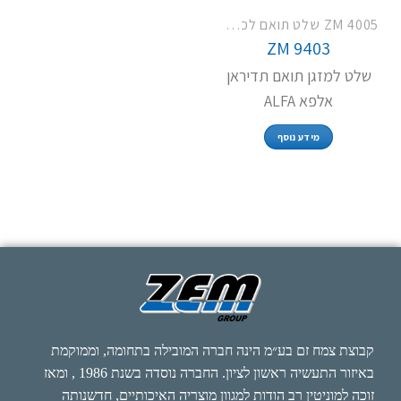
ZM 4005 שלט תואם לכל מזגני תדיראן
ZM 9403
שלט למזגן תואם תדיראן
אלפא ALFA
מידע נוסף
קבוצת צמח זם בע״מ הינה חברה המובילה בתחומה, וממוקמת
באיזור התעשיה ראשון לציון. החברה נוסדה בשנת 1986 , ומאז
זוכה למוניטין רב הודות למגוון מוצריה האיכותיים, חדשנותה