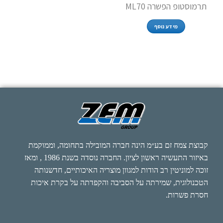
תרמוסטופ הפשרה ML70
מידע נוסף
קבוצת צמח זם בע״מ הינה חברה המובילה בתחומה, וממוקמת
באיזור התעשיה ראשון לציון. החברה נוסדה בשנת 1986 , ומאז
זוכה למוניטין רב הודות למגוון מוצריה האיכותיים, חדשנותה
הטכנולוגית, שמירתה על הסביבה והקפדתה על בקרת איכות
חסרת פשרות.