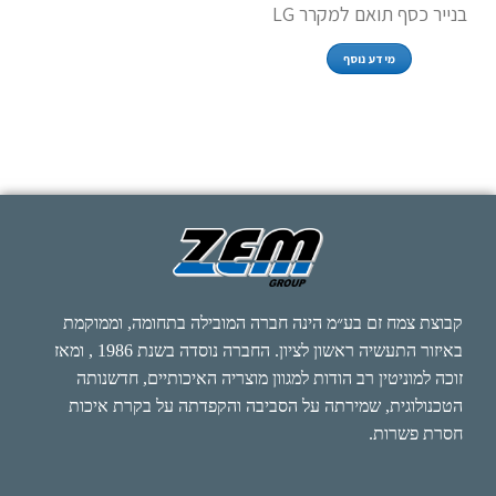
בנייר כסף תואם למקרר LG
מידע נוסף
קבוצת צמח זם בע״מ הינה חברה המובילה בתחומה, וממוקמת
באיזור התעשיה ראשון לציון. החברה נוסדה בשנת 1986 , ומאז
זוכה למוניטין רב הודות למגוון מוצריה האיכותיים, חדשנותה
הטכנולוגית, שמירתה על הסביבה והקפדתה על בקרת איכות
חסרת פשרות.