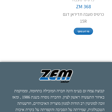
ZM 368
כרטיס מעבה תדיראן דגם
15R
מידע נוסף
קבוצת צמח זם בע״מ הינה חברה המובילה בתחומה, וממוקמת
באיזור התעשיה ראשון לציון. החברה נוסדה בשנת 1986 , ומאז
זוכה למוניטין רב הודות למגוון מוצריה האיכותיים, חדשנותה
הטכנולוגית, שמירתה על הסביבה והקפדתה על בקרת איכות