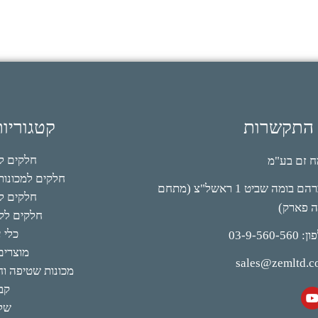
 התקשרות
קטגוריו
חלקים למי
 זם בע"מ
חלקים למכונות 
אברהם בומה שביט 1 ראשל"צ (מתחם
חלקים לק
ה פארק)
חלקים לקי
כלי 
03-9-560-56
מוצרים
sales@zemltd.
מכונות שטיפה וחו
קב
של