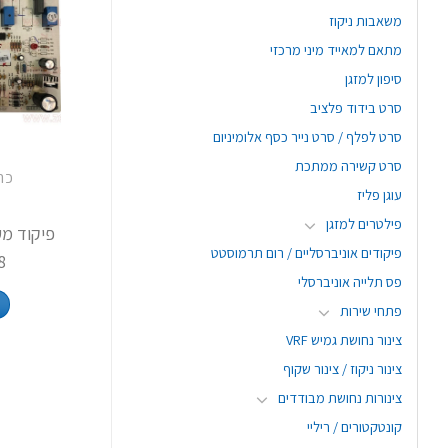
משאבות ניקוז
מתאם למאייד מיני מרכזי
סיפון למזגן
סרט בידוד פלציב
סרט לפלף / סרט נייר כסף אלומיניום
סרט קשירה ממתכת
כר
עוגן פליז
0
פילטרים למזגן
פיקוד מע
פיקודים אוניברסליים / רום תרמוסטט
8
פס תלייה אוניברסלי
פתחי שירות
צינור נחושת גמיש VRF
צינור ניקוז / צינור שקוף
צינורות נחושת מבודדים
קונטקטורים / ריליי