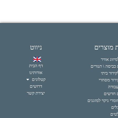
ת מוצרים
ניווט
זוג אוויר
דף הבית
כביסה \ תנורים
אודותינו
ירור ביתי
קטלוגים
רור מסחרי
דרושים
עבודה
יצירת קשר
 חדשים
מרי ניקוי למזגנים
לים
טים