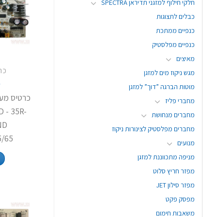
חלקי חילוף למזגני תדיראן SPECTRA
כבלים לתצוגות
כנפיים ממתכת
כנפיים מפלסטיק
מאיצים
כר
מגש ניקוז מים למזגן
4
מוטות הברגה ”דוך” למזגן
מחברי פליז
 - 35R-
מחברים מנחושת
ND
מחברים מפלסטיק לצינורות ניקוז
5/65
מנועים
מניפה מתכווננת למזגן
מפזר חריץ סלוט
מפזר סילון JET
מפסק פקט
משאבות חימום