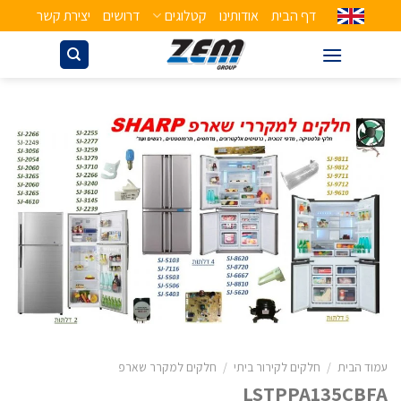
דף הבית
אודותינו
קטלוגים
דרושים
יצירת קשר
עמוד הבית
/
חלקים לקירור ביתי
/
חלקים למקרר שארפ
LSTPPA135CBFA