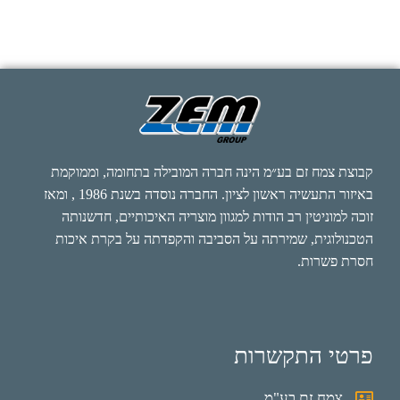
קבוצת צמח זם בע״מ הינה חברה המובילה בתחומה, וממוקמת
באיזור התעשיה ראשון לציון. החברה נוסדה בשנת 1986 , ומאז
זוכה למוניטין רב הודות למגוון מוצריה האיכותיים, חדשנותה
הטכנולוגית, שמירתה על הסביבה והקפדתה על בקרת איכות
חסרת פשרות.
פרטי התקשרות
צמח זם בע"מ