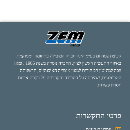
קבוצת צמח זם בע״מ הינה חברה המובילה בתחומה, וממוקמת
באיזור התעשיה ראשון לציון. החברה נוסדה בשנת 1986 , ומאז
זוכה למוניטין רב הודות למגוון מוצריה האיכותיים, חדשנותה
הטכנולוגית, שמירתה על הסביבה והקפדתה על בקרת איכות
חסרת פשרות.
פרטי התקשרות
צמח זם בע"מ