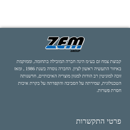
קבוצת צמח זם בע״מ הינה חברה המובילה בתחומה, וממוקמת
באיזור התעשיה ראשון לציון. החברה נוסדה בשנת 1986 , ומאז
זוכה למוניטין רב הודות למגוון מוצריה האיכותיים, חדשנותה
הטכנולוגית, שמירתה על הסביבה והקפדתה על בקרת איכות
חסרת פשרות.
פרטי התקשרות