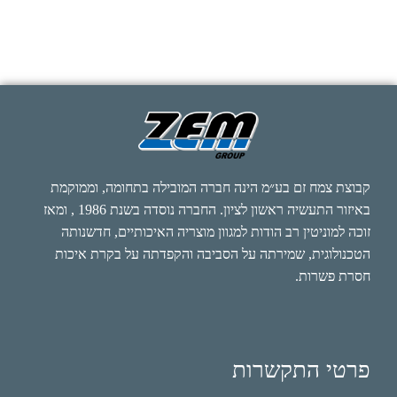
קבוצת צמח זם בע״מ הינה חברה המובילה בתחומה, וממוקמת
באיזור התעשיה ראשון לציון. החברה נוסדה בשנת 1986 , ומאז
זוכה למוניטין רב הודות למגוון מוצריה האיכותיים, חדשנותה
הטכנולוגית, שמירתה על הסביבה והקפדתה על בקרת איכות
חסרת פשרות.
פרטי התקשרות