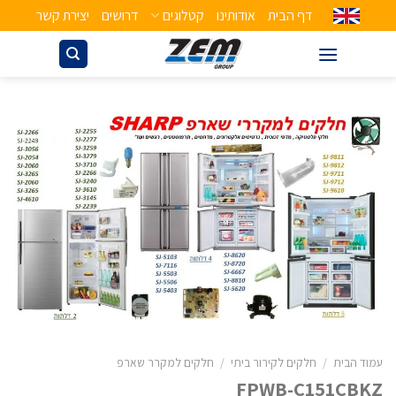
דף הבית
אודותינו
קטלוגים
דרושים
יצירת קשר
עמוד הבית
/
חלקים לקירור ביתי
/
חלקים למקרר שארפ
FPWB-C151CBKZ