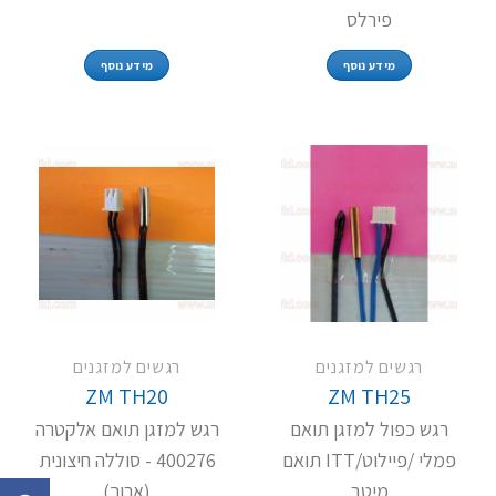
פירלס
מידע נוסף
מידע נוסף
רגשים למזגנים
רגשים למזגנים
ZM TH20
ZM TH25
רגש כפול למזגן תואם
רגש למזגן תואם אלקטרה
פמלי /פיילוט/ITT תואם
400276 - סוללה חיצונית
מיטב
(ארוך)