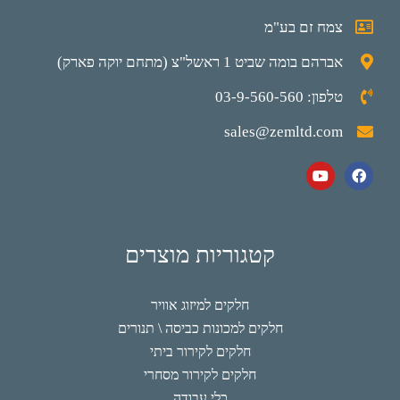
צמח זם בע"מ
אברהם בומה שביט 1 ראשל"צ (מתחם יוקה פארק)
טלפון: 03-9-560-560
sales@zemltd.com
קטגוריות מוצרים
חלקים למיזוג אוויר
חלקים למכונות כביסה \ תנורים
חלקים לקירור ביתי
חלקים לקירור מסחרי
כלי עבודה