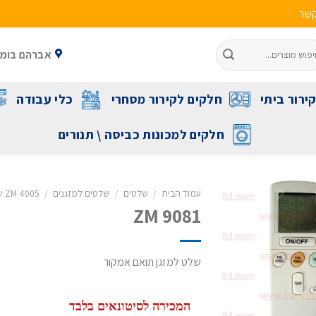
קשר
אברהם בומה שביט 1 ראשל"צ 
ירור ביתי
חלקים לקירור מסחרי
כלי עבודה
חלקים למכונות כביסה \ תנורים
עמוד הבית
/
שלטים
/
שלטים למזגנים
/
ZM 4005 שלט תואם לכל מזגני תדיראן
ZM 9081
שלט למזגן תואם אמקור
המכירה לסיטונאים בלבד