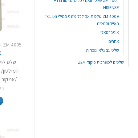
ZM 4007 שלט תואם לכל מזגני טורנדו +
HISENSE
ZM 4009 שלט תואם לכל מזגני פמילי TCL LG
האייר וסמסונג
אוניברסאלי
אחרים
שלט עם גלאי נוכחות
0
שלט למז
שלטים למערכות פיקוד ZEM
המילטון/ 
/אמקור /
רי