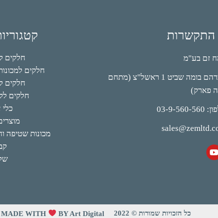
 התקשרות
קטגוריו
חלקים למי
 זם בע"מ
חלקים למכונות 
אברהם בומה שביט 1 ראשל"צ (מתחם
חלקים לק
ה פארק)
חלקים לקי
כלי 
03-9-560-56
מוצרים
sales@zemltd.
מכונות שטיפה וחו
קב
של
כל הזכויות שמורות © 2022
MADE WITH
BY Art Digital