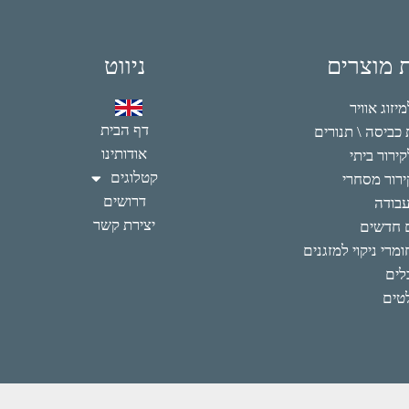
ת מוצרים
ניווט
זוג אוויר
דף הבית
כביסה \ תנורים
אודותינו
ירור ביתי
קטלוגים
רור מסחרי
דרושים
עבודה
יצירת קשר
 חדשים
מרי ניקוי למזגנים
לים
טים