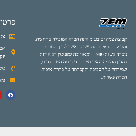
פרטי
צמח
קבוצת צמח זם בע״מ הינה חברה המובילה בתחומה,
וממוקמת באיזור התעשיה ראשון לציון. החברה
נוסדה בשנת 1986 , ומאז זוכה למוניטין רב הודות
יוק
למגוון מוצריה האיכותיים, חדשנותה הטכנולוגית,
טלפון: 0
שמירתה על הסביבה והקפדתה על בקרת איכות
חסרת פשרות.
com