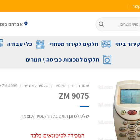
קשר
אברהם בומה שביט 1 ראשל"צ 
ירור ביתי
חלקים לקירור מסחרי
כלי עבודה
חלקים למכונות כביסה \ תנורים
עמוד הבית
/
שלטים
/
שלטים למזגנים
/
ZM 4009 שלט תואם לכל מזגני פמילי TCL LG האייר וסמסונג
ZM 9075
שלט למזגן תואם בלקור/ספיד /עוצמה
המכירה לסיטונאים בלבד