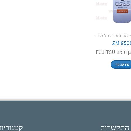
ZM 4009 שלט תואם לכל מזגני פמילי TCL LG האייר וסמסונג
ZM 950
אם FUJITSU
מידע נוסף
 התקשרות
קטגוריו