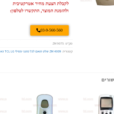
לקבלת הצעת מחיר אטרקטיבית
ולהזמנת המוצר, התקשרו לטלפון:
03-9-560-560
מק"ט:
ZM 9075
קטגוריה:
ZM 4009 שלט תואם לכל מזגני פמילי TCL LG האייר וסמסונג
ורים