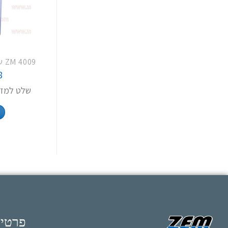
8
שלט למזגן תו
פרטי