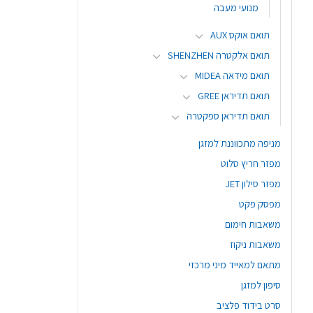
מנועי מעבה
תואם אוקס AUX
תואם אלקטרה SHENZHEN
תואם מידאה MIDEA
תואם תדיראן GREE
תואם תדיראן ספקטרה
מניפה מתכווננת למזגן
מפזר חריץ סלוט
מפזר סילון JET
מפסק פקט
משאבות חימום
משאבות ניקוז
מתאם למאייד מיני מרכזי
סיפון למזגן
סרט בידוד פלציב