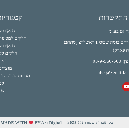
 התקשרות
קטגוריו
חלקים למי
 זם בע"מ
חלקים למכונות 
אברהם בומה שביט 1 ראשל"צ (מתחם
חלקים לק
ה פארק)
חלקים לקי
כלי 
03-9-560-56
מוצרים
sales@zemltd.
מכונות שטיפה וחו
קב
של
כל הזכויות שמורות © 2022
MADE WITH
BY Art Digital