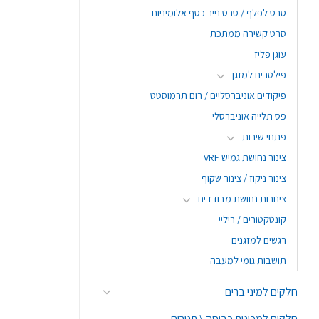
סרט לפלף / סרט נייר כסף אלומיניום
סרט קשירה ממתכת
עוגן פליז
פילטרים למזגן
פיקודים אוניברסליים / רום תרמוסטט
פס תלייה אוניברסלי
פתחי שירות
צינור נחושת גמיש VRF
צינור ניקוז / צינור שקוף
צינורות נחושת מבודדים
קונטקטורים / ריליי
רגשים למזגנים
תושבות גומי למעבה
חלקים למיני ברים
חלקים למכונות כביסה \ תנורים