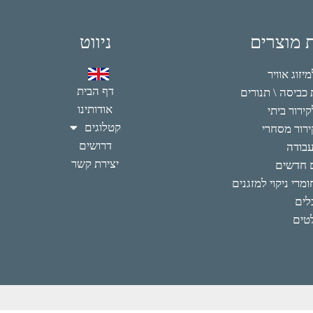
ת מוצרים
ניווט
זוג אוויר
דף הבית
כביסה \ תנורים
אודותינו
ירור ביתי
קטלוגים
רור מסחרי
דרושים
עבודה
יצירת קשר
 חדשים
מרי ניקוי למזגנים
לים
טים