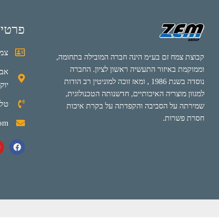
פרטי
צמח
קבוצת צמח זם בע״מ הינה חברה המובילה בתחומה,
וממוקמת באיזור התעשיה ראשון לציון. החברה
נוסדה בשנת 1986 , ומאז זוכה למוניטין רב הודות
יוק
למגוון מוצריה האיכותיים, חדשנותה הטכנולוגית,
טלפון: 0
שמירתה על הסביבה והקפדתה על בקרת איכות
חסרת פשרות.
com