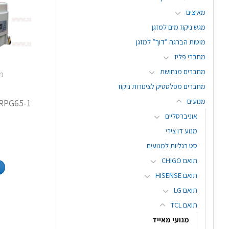
מאיצים
מגש ניקוז מים למזגן
מוטות הברגה ”דוך” למזגן
מחברי פליז
מחברים מנחושת
מנ
8
מחברים מפלסטיק לצינורות ניקוז
מנועים
אוניברסליים
מנוע דו צירי
סט רגליות למנועים
תואם CHIGO
תואם HISENSE
תואם LG
תואם TCL
מנועי מאייד