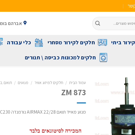
קשר
אברהם בומה שביט 1 ראשל"צ 
ירור ביתי
חלקים לקירור מסחרי
כלי עבודה
חלקים למכונות כביסה \ תנורים
עמוד הבית
/
חלקים למיזוג אוויר
/
מנועים
/
תואם TCL
ZM 873
מנוע מאייד תואם AIRMAX 22/28 נורמנדה NDI 28 Y5S413C230
המכירה לסיטונאים בלבד