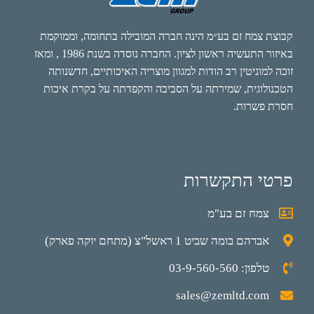
קבוצת צמח זם בע״מ הינה חברה המובילה בתחומה, וממוקמת
באיזור התעשיה ראשון לציון. החברה נוסדה בשנת 1986 , ומאז
זוכה למוניטין רב הודות למגוון מוצריה האיכותיים, חדשנותה
הטכנולוגית, שמירתה על הסביבה והקפדתה על בקרת איכות
חסרת פשרות.
פרטי התקשרות
צמח זם בע"מ
אברהם בומה שביט 1 ראשל"צ (מתחם יוקה פארק)
טלפון: 03-9-560-560
sales@zemltd.com