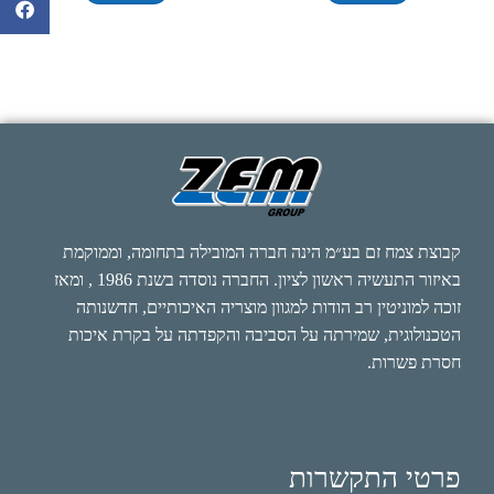
קבוצת צמח זם בע״מ הינה חברה המובילה בתחומה, וממוקמת
באיזור התעשיה ראשון לציון. החברה נוסדה בשנת 1986 , ומאז
זוכה למוניטין רב הודות למגוון מוצריה האיכותיים, חדשנותה
הטכנולוגית, שמירתה על הסביבה והקפדתה על בקרת איכות
חסרת פשרות.
פרטי התקשרות