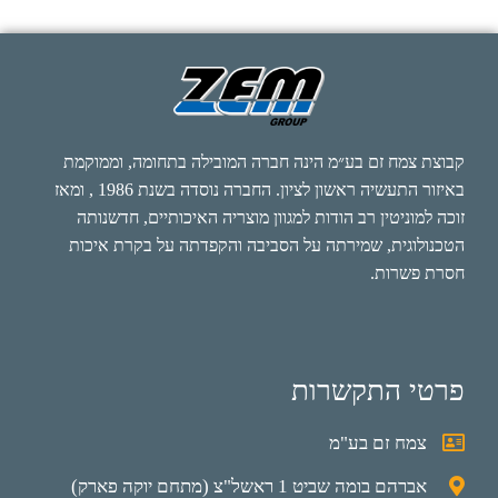
קבוצת צמח זם בע״מ הינה חברה המובילה בתחומה, וממוקמת
באיזור התעשיה ראשון לציון. החברה נוסדה בשנת 1986 , ומאז
זוכה למוניטין רב הודות למגוון מוצריה האיכותיים, חדשנותה
הטכנולוגית, שמירתה על הסביבה והקפדתה על בקרת איכות
חסרת פשרות.
פרטי התקשרות
צמח זם בע"מ
אברהם בומה שביט 1 ראשל"צ (מתחם יוקה פארק)