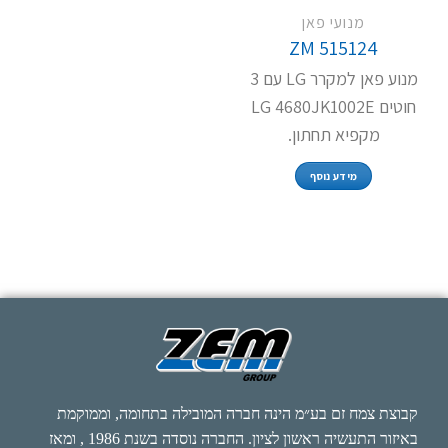
מנועי פאן
ZM 515124
מנוע פאן למקרר LG עם 3
חוטים LG 4680JK1002E
מקפיא תחתון.
מידע נוסף
קבוצת צמח זם בע״מ הינה חברה המובילה בתחומה, וממוקמת
באיזור התעשיה ראשון לציון. החברה נוסדה בשנת 1986 , ומאז