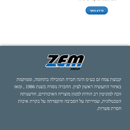
מידע נוסף
קבוצת צמח זם בע״מ הינה חברה המובילה בתחומה, וממוקמת
באיזור התעשיה ראשון לציון. החברה נוסדה בשנת 1986 , ומאז
זוכה למוניטין רב הודות למגוון מוצריה האיכותיים, חדשנותה
הטכנולוגית, שמירתה על הסביבה והקפדתה על בקרת איכות
חסרת פשרות.