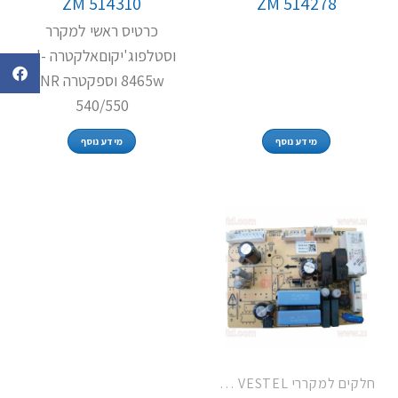
ZM 514310
ZM 514278
כרטיס ראשי למקרר
וסטלפוג'יקוםאלקטרה el-
8465w וספקטרה NR
540/550
מידע נוסף
מידע נוסף
חלקים למקררי VESTEL / טקה ופוג'יקום