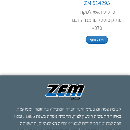
ZM 514295
כרטיס ראשי למקרר
פוגיקוםוסטל נורמנדה דגם
K370
מידע נוסף
קבוצת צמח זם בע״מ הינה חברה המובילה בתחומה, וממוקמת
באיזור התעשיה ראשון לציון. החברה נוסדה בשנת 1986 , ומאז
זוכה למוניטין רב הודות למגוון מוצריה האיכותיים, חדשנותה