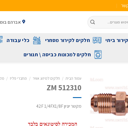
קשר
אברהם בומה שביט 1 ראשל"צ 
ירור ביתי
חלקים לקירור מסחרי
כלי עבודה
חלקים למכונות כביסה \ תנורים
עמוד הבית
/
חלקים למיזוג אוויר
/
מחברי פליז
/
מקשר
ZM 512310
מקשר יוניון 42F 1/4FX1/8F
המכירה לסיטונאים בלבד