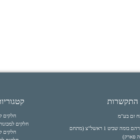
 התקשרות
קטגוריו
חלקים למי
 זם בע"מ
חלקים למכונות 
אברהם בומה שביט 1 ראשל"צ (מתחם
חלקים לק
ה פארק)