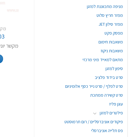
מניפה מתכווננת למזגן
מפזר חריץ סלוט
מפזר סילון JET
מקשר 
מפסק פקט
03
משאבות חימום
מקשר יוניון 3/4FX5/8F
משאבות ניקוז
מתאם למאייד מיני מרכזי
סיפון למזגן
סרט בידוד פלציב
סרט לפלף / סרט נייר כסף אלומיניום
סרט קשירה ממתכת
עוגן פליז
פילטרים למזגן
פיקודים אוניברסליים / רום תרמוסטט
פס תלייה אוניברסלי