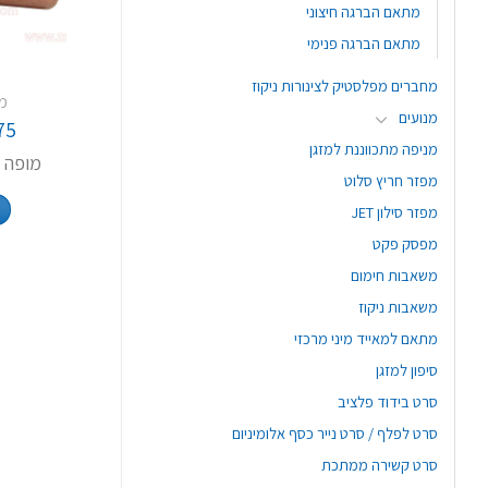
מתאם הברגה חיצוני
מתאם הברגה פנימי
מחברים מפלסטיק לצינורות ניקוז
מ
מנועים
75
מניפה מתכווננת למזגן
מופה מעבר
מפזר חריץ סלוט
מפזר סילון JET
מפסק פקט
משאבות חימום
משאבות ניקוז
מתאם למאייד מיני מרכזי
סיפון למזגן
סרט בידוד פלציב
סרט לפלף / סרט נייר כסף אלומיניום
סרט קשירה ממתכת