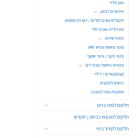
עוגן פליז
פילטרים למזגן
פיקודים אוניברסליים / רום תרמוסטט
פס תלייה אוניברסלי
פתחי שירות
צינור נחושת גמיש VRF
צינור ניקוז / צינור שקוף
צינורות נחושת מבודדים
קונטקטורים / ריליי
רגשים למזגנים
תושבות גומי למעבה
חלקים למיני ברים
חלקים למכונות כביסה \ תנורים
חלקים לקירור ביתי