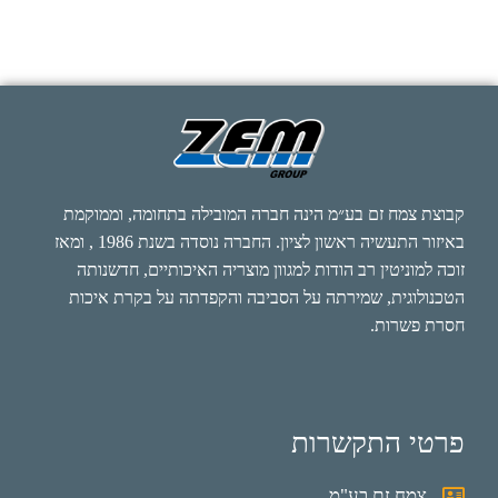
קבוצת צמח זם בע״מ הינה חברה המובילה בתחומה, וממוקמת
באיזור התעשיה ראשון לציון. החברה נוסדה בשנת 1986 , ומאז
זוכה למוניטין רב הודות למגוון מוצריה האיכותיים, חדשנותה
הטכנולוגית, שמירתה על הסביבה והקפדתה על בקרת איכות
חסרת פשרות.
פרטי התקשרות
צמח זם בע"מ