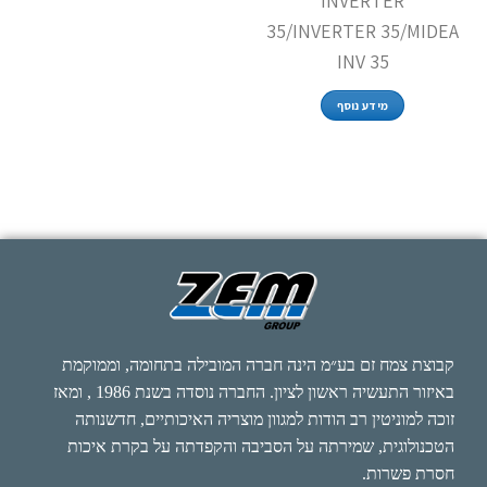
INVERTER
35/INVERTER 35/MIDEA
INV 35
מידע נוסף
קבוצת צמח זם בע״מ הינה חברה המובילה בתחומה, וממוקמת
באיזור התעשיה ראשון לציון. החברה נוסדה בשנת 1986 , ומאז
זוכה למוניטין רב הודות למגוון מוצריה האיכותיים, חדשנותה
הטכנולוגית, שמירתה על הסביבה והקפדתה על בקרת איכות
חסרת פשרות.