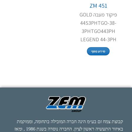
ZM 451
פיקוד מעבה GOLD
44S3PHTGO-38-
3PHTGO443PH
LEGEND 44-3PH
מידע נוסף
קבוצת צמח זם בע״מ הינה חברה המובילה בתחומה, וממוקמת
באיזור התעשיה ראשון לציון. החברה נוסדה בשנת 1986 , ומאז