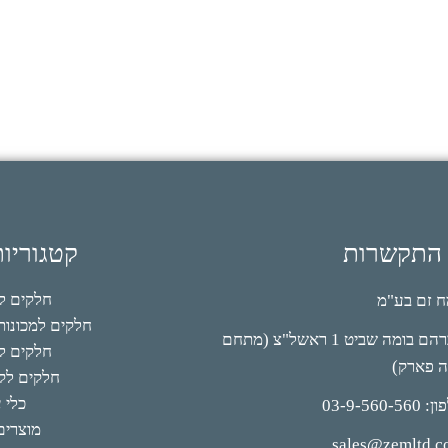
 התקשרות
קטגוריו
חלקים למי
 זם בע"מ
חלקים למכונות 
אברהם בומה שביט 1 ראשל"צ (מתחם
חלקים לק
ה פארק)
חלקים לקי
כלי 
03-9-560-56
מוצרים
sales@zemltd.