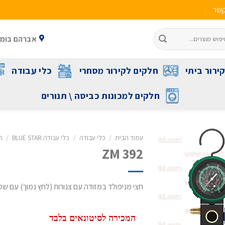
קשר
אברהם בומה שביט 1 ראשל"צ 
ירור ביתי
חלקים לקירור מסחרי
כלי עבודה
חלקים למכונות כביסה \ תנורים
עמוד הבית
/
כלי עבודה
/
כלי עבודה BLUE STAR
/
ח
ZM 392
חצי מניפולד במזודה עם צנורות (לחץ נמוך) עם שסתום
המכירה לסיטונאים בלבד