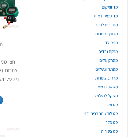
מד וואקום
מד ספיקת אוויר
מחברים לרכב
מכופף צינורות
מניפולד
חצ
מנקה גרדים
0
מסרק עלים
חצי מני
מפתח ונטילים
צנורות (ל
מרחיב צינורות
דיגיטלי ו
משאבות שמן
משקל למילוי גז
סט אלן
סט לוחץ מחברים ידני
סט פלר
סט צינורות