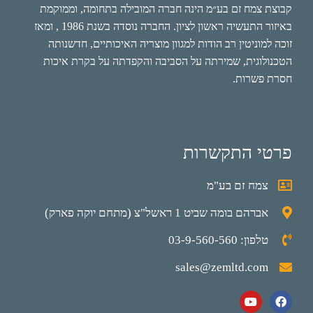
קבוצת צמח זם בע״מ הינה חברה המובילה בתחומה, וממוקמת
באיזור התעשיה ראשון לציון. החברה נוסדה בשנת 1986 , ומאז
זוכה למוניטין רב הודות למגוון מוצריה האיכותיים, חדשנותה
הטכנולוגית, שמירתה על הסביבה והקפדתה על בקרת איכות
חסרת פשרות.
פרטי התקשרות
צמח זם בע"מ
אברהם בומה שביט 1 ראשל"צ (מתחם יוקה פארק)
טלפון: 03-9-560-560
sales@zemltd.com