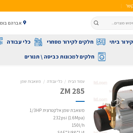
קשר
אברהם בומה שביט 1 ראשל"צ 
ירור ביתי
חלקים לקירור מסחרי
כלי עבודה
חלקים למכונות כביסה \ תנורים
עמוד הבית
/
כלי עבודה
/
משאבות שמן
ZM 285
משאבת שמן אלקטרונית 1/3HP
232psi (1.6Mpa)
150l/h
1/4”&3/8”SAE