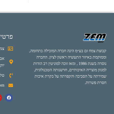
פרטי
צמח
קבוצת צמח זם בע״מ הינה חברה המובילה בתחומה,
וממוקמת באיזור התעשיה ראשון לציון. החברה
נוסדה בשנת 1986 , ומאז זוכה למוניטין רב הודות
יוק
למגוון מוצריה האיכותיים, חדשנותה הטכנולוגית,
טלפון: 0
שמירתה על הסביבה והקפדתה על בקרת איכות
חסרת פשרות.
com