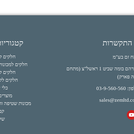
 התקשרות
קטגוריו
חלקים למי
 זם בע"מ
חלקים למכונות 
אברהם בומה שביט 1 ראשל"צ (מתחם
חלקים לק
ה פארק)
חלקים לקי
כלי 
03-9-560-56
מוצרים
sales@zemltd.
מכונות שטיפה וחו
קב
של