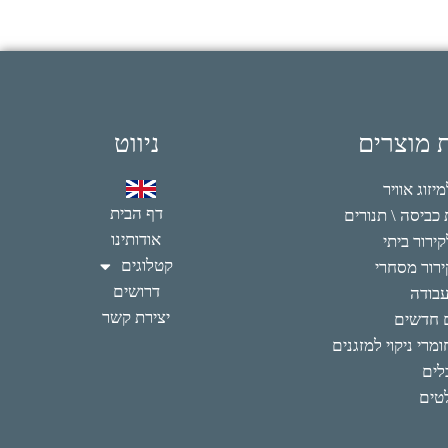
ת מוצרים
ניווט
זוג אוויר
דף הבית
כביסה \ תנורים
אודותינו
ירור ביתי
קטלוגים
רור מסחרי
דרושים
עבודה
יצירת קשר
 חדשים
מרי ניקוי למזגנים
לים
טים