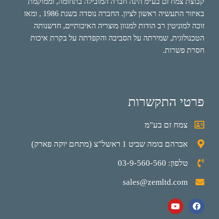
קבוצת צמח זם בע״מ הינה חברה המובילה בתחומה, וממוקמת
באיזור התעשיה ראשון לציון. החברה נוסדה בשנת 1986 , ומאז
זוכה למוניטין רב הודות למגוון מוצריה האיכותיים, חדשנותה
הטכנולוגית, שמירתה על הסביבה והקפדתה על בקרת איכות
חסרת פשרות.
פרטי התקשרות
צמח זם בע"מ
אברהם בומה שביט 1 ראשל"צ (מתחם יוקה פארק)
טלפון: 03-9-560-560
sales@zemltd.com