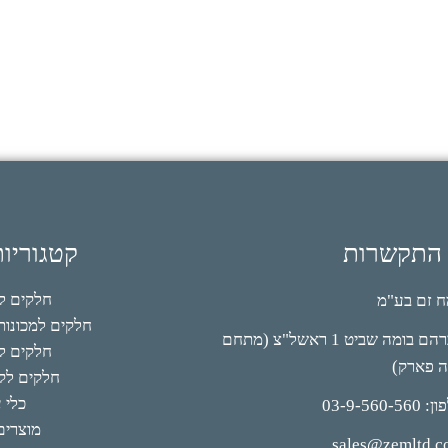
 התקשרות
קטגוריו
חלקים למי
 זם בע"מ
חלקים למכונות 
אברהם בומה שביט 1 ראשל"צ (מתחם
חלקים לק
ה פארק)
חלקים לקי
כלי 
03-9-560-56
מוצרים
sales@zemltd.