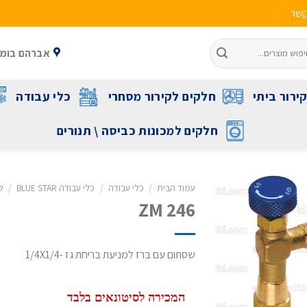
קשר
אברהם בומה שביט 1 ראשל"צ 
ירור ביתי
חלקים לקירור מסחרי
כלי עבודה
חלקים למכונות כביסה \ תנורים
עמוד הבית
/
כלי עבודה
/
כלי עבודה BLUE STAR
/
ש
ZM 246
שסתום עם ברז למניעת בריחת גז -1/4X1/4
המכירה לסיטונאים בלבד