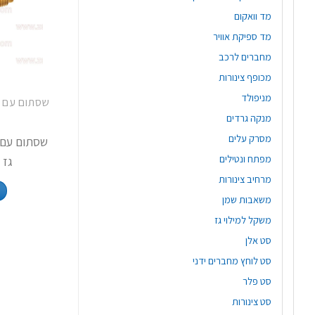
מד וואקום
מד ספיקת אוויר
מחברים לרכב
מכופף צינורות
מניפולד
מנקה גרדים
5
מסרק עלים
שסתום עם 
מפתח ונטילים
גז 5/16X 5/16
מרחיב צינורות
משאבות שמן
משקל למילוי גז
סט אלן
סט לוחץ מחברים ידני
סט פלר
סט צינורות