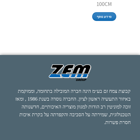
100CM
מידע נוסף
קבוצת צמח זם בע״מ הינה חברה המובילה בתחומה, וממוקמת
באיזור התעשיה ראשון לציון. החברה נוסדה בשנת 1986 , ומאז
זוכה למוניטין רב הודות למגוון מוצריה האיכותיים, חדשנותה
הטכנולוגית, שמירתה על הסביבה והקפדתה על בקרת איכות
חסרת פשרות.