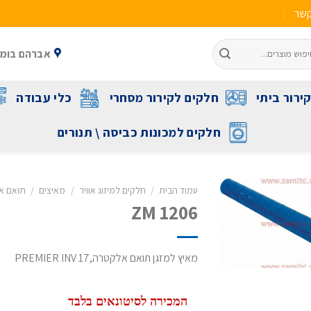
קשר
אברהם בומה שביט 1 ראשל"צ 
ירור ביתי
חלקים לקירור מסחרי
כלי עבודה
חלקים למכונות כביסה \ תנורים
עמוד הבית
/
חלקים למיזוג אוויר
/
מאיצים
/
תואם א
ZM 1206
מאיץ למזגן תואם אלקטרה,PREMIER INV 17
המכירה לסיטונאים בלבד