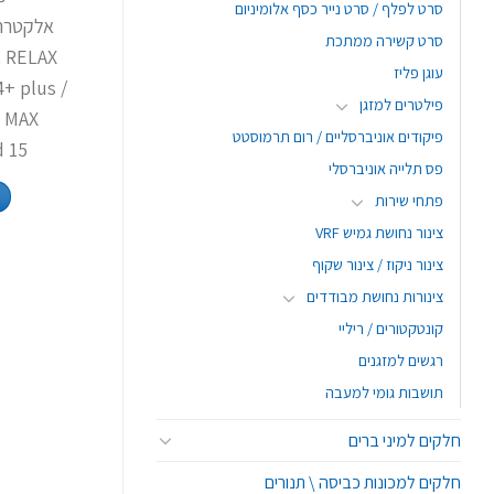
סרט לפלף / סרט נייר כסף אלומיניום
סרט קשירה ממתכת
C RELAX
עוגן פליז
+ plus /
פילטרים למזגן
/ MAX
פיקודים אוניברסליים / רום תרמוסטט
d 15
פס תלייה אוניברסלי
פתחי שירות
צינור נחושת גמיש VRF
צינור ניקוז / צינור שקוף
צינורות נחושת מבודדים
קונטקטורים / ריליי
רגשים למזגנים
תושבות גומי למעבה
חלקים למיני ברים
חלקים למכונות כביסה \ תנורים