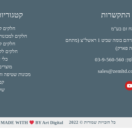
 התקשרות
קטגוריו
חלקים למי
 זם בע"מ
חלקים למכונות 
אברהם בומה שביט 1 ראשל"צ (מתחם
חלקים לק
ה פארק)
חלקים לקי
כלי 
03-9-560-56
מוצרים
sales@zemltd.
מכונות שטיפה וחו
קב
של
כל הזכויות שמורות © 2022
MADE WITH
BY Art Digital