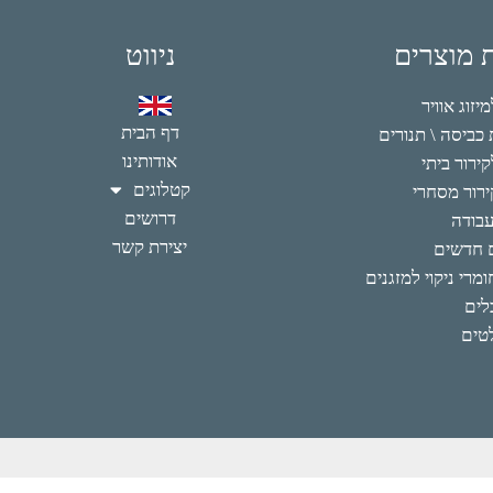
ת מוצרים
ניווט
זוג אוויר
דף הבית
כביסה \ תנורים
אודותינו
ירור ביתי
קטלוגים
רור מסחרי
דרושים
עבודה
יצירת קשר
 חדשים
מרי ניקוי למזגנים
לים
טים