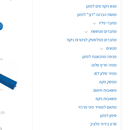
מגש ניקוז מים למזגן
מוטות הברגה ”דוך” למזגן
מחברי פליז
מחברים מנחושת
מחברים מפלסטיק לצינורות ניקוז
מנועים
מניפה מתכווננת למזגן
מפזר חריץ סלוט
מפזר סילון JET
מפסק פקט
משאבות חימום
משאבות ניקוז
מתאם למאייד מיני מרכזי
תו
סיפון למזגן
4
סרט בידוד פלציב
מ