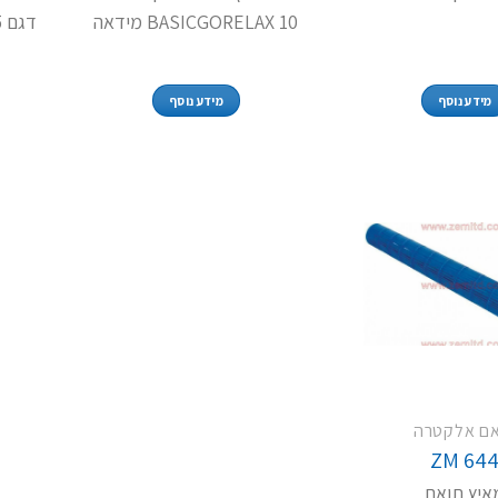
BASICGORELAX 10 מידאה
מידע נוסף
מידע נוסף
אם אלקטרה
ZM 64
איץ תואם