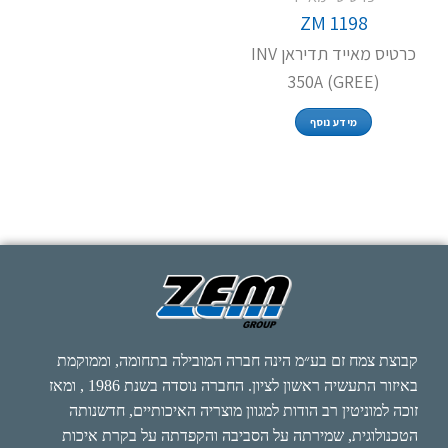
ZM 1198
כרטיס מאייד תדיראן INV
350A (GREE)
מידע נוסף
קבוצת צמח זם בע״מ הינה חברה המובילה בתחומה, וממוקמת
באיזור התעשיה ראשון לציון. החברה נוסדה בשנת 1986 , ומאז
זוכה למוניטין רב הודות למגוון מוצריה האיכותיים, חדשנותה
הטכנולוגית, שמירתה על הסביבה והקפדתה על בקרת איכות