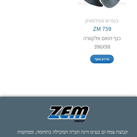
כנפיים מפלסטיק
ZM 759
כנף תואם אלקטרה
396X98
מידע נוסף
קבוצת צמח זם בע״מ הינה חברה המובילה בתחומה, וממוקמת