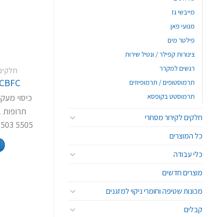
מייבשי גז
מנועי פאן
פילטר מים
צינורות קפילר / ונטיל שירות
רגשים למקרר
חלקים
CBFC
תרמוסטופים / תרמופיוזים
תרמוסטט בקופסא
כיסוי מעקה
חלקים לקירור מסחרי
5505 5503 8802,8810,8811
כל המוצרים
כלי עבודה
מוצרים חדשים
מכונות שטיפה וחומרי ניקוי למזגנים
קבלים