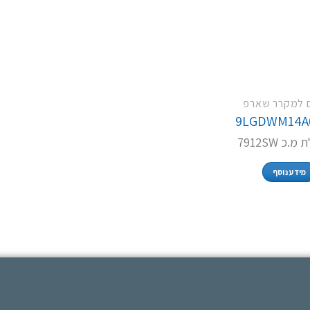
 למקרר שארפ
9LGDWM14A
.כ 7912SW
מידע נוסף