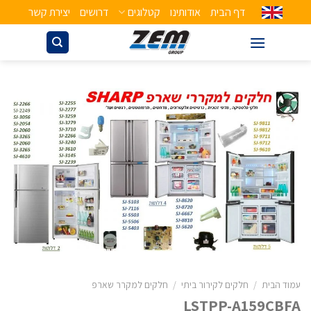
דף הבית
אודותינו
קטלוגים
דרושים
יצירת קשר
עמוד הבית
/
חלקים לקירור ביתי
/
חלקים למקרר שארפ
LSTPP-A159CBFA