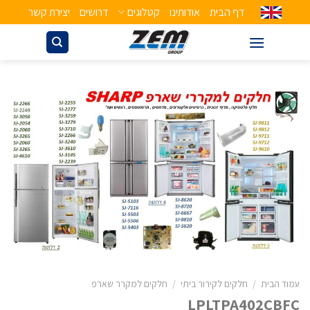
דף הבית
אודותינו
קטלוגים
דרושים
יצירת קשר
עמוד הבית
/
חלקים לקירור ביתי
/
חלקים למקרר שארפ
LPLTPA402CBFC