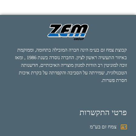
קבוצת צמח זם בע״מ הינה חברה המובילה בתחומה, וממוקמת
באיזור התעשיה ראשון לציון. החברה נוסדה בשנת 1986 , ומאז
זוכה למוניטין רב הודות למגוון מוצריה האיכותיים, חדשנותה
הטכנולוגית, שמירתה על הסביבה והקפדתה על בקרת איכות
חסרת פשרות.
פרטי התקשרות
צמח זם בע"מ