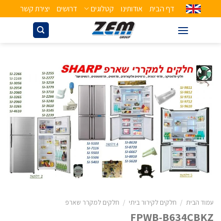
דף הבית
אודותינו
קטלוגים
דרושים
יצירת קשר
עמוד הבית
/
חלקים לקירור ביתי
/
חלקים למקרר שארפ
FPWB-B634CBKZ