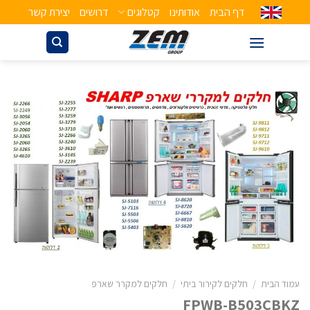
דף הבית
אודותינו
קטלוגים
דרושים
יצירת קשר
עמוד הבית
/
חלקים לקירור ביתי
/
חלקים למקרר שארפ
FPWB-B503CBKZ