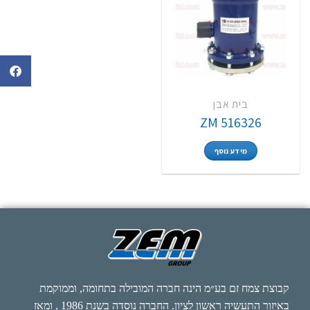
בית אבן
ZM 516326
מידע נוסף
קבוצת צמח זם בע״מ הינה חברה המובילה בתחומה, וממוקמת
באיזור התעשיה ראשון לציון. החברה נוסדה בשנת 1986 , ומאז