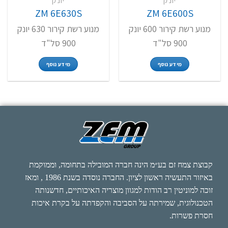
יונק
יונק
ZM 6E630S
ZM 6E600S
מנוע רשת קירור 600 יונק
מנוע רשת קירור 630 יונק
900 סל"ד
900 סל"ד
מידע נוסף
מידע נוסף
קבוצת צמח זם בע״מ הינה חברה המובילה בתחומה, וממוקמת
באיזור התעשיה ראשון לציון. החברה נוסדה בשנת 1986 , ומאז
זוכה למוניטין רב הודות למגוון מוצריה האיכותיים, חדשנותה
הטכנולוגית, שמירתה על הסביבה והקפדתה על בקרת איכות
חסרת פשרות.